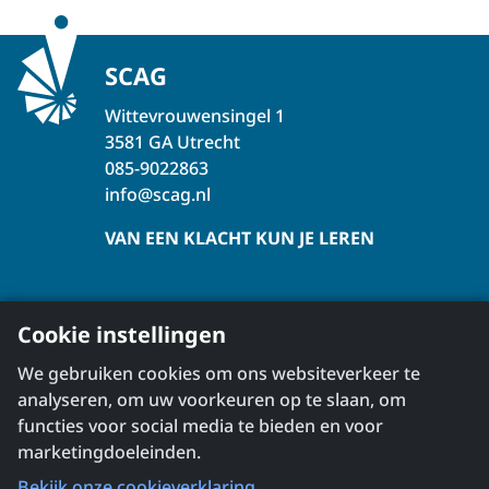
SCAG
Wittevrouwensingel 1
3581 GA Utrecht
085-9022863
info@scag.nl
VAN EEN KLACHT KUN JE LEREN
Over de SCAG
Cookie instellingen
Klachtbehandeling
We gebruiken cookies om ons websiteverkeer te
Veelgestelde vragen
analyseren, om uw voorkeuren op te slaan, om
Nieuws
functies voor social media te bieden en voor
Workshops & webinars
marketingdoeleinden.
Producten & downloads
Bekijk onze cookieverklaring