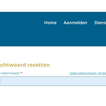
Home
Aanmelden
Diens
chtwoord resetten
ruikersnaam
Gebruikersnaam verge