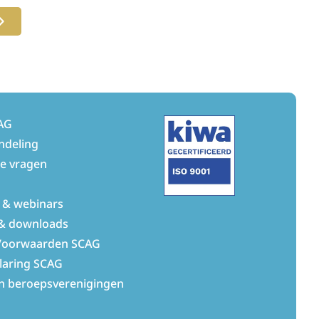
AG
ndeling
de vragen
 & webinars
& downloads
Voorwaarden SCAG
laring SCAG
n beroepsverenigingen