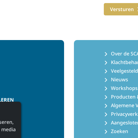
Versturen
Over de SC
Klachtbeha
Veelgestel
Nieuws
Workshops
Producten 
LEREN
Algemene 
Privacyverk
seren,
Aangeslote
l media
Zoeken