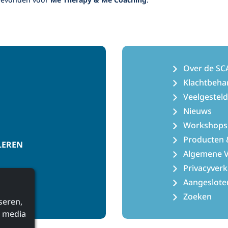
Over de SC
Klachtbeha
Veelgestel
Nieuws
Workshops
Producten 
LEREN
Algemene 
Privacyverk
Aangeslote
Zoeken
seren,
l media