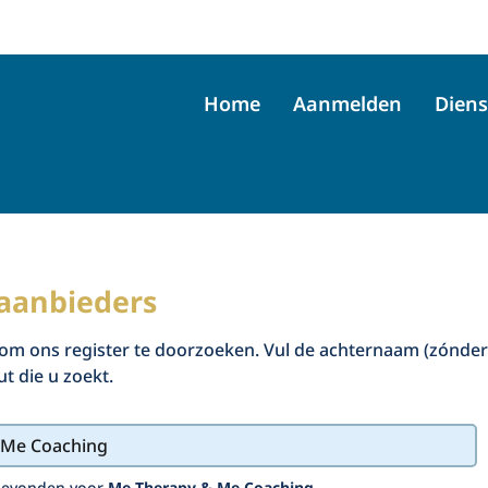
Home
Aanmelden
Diens
aanbieders
om ons register te doorzoeken. Vul de achternaam (zónder
t die u zoekt.
 gevonden voor
Me Therapy & Me Coaching
.