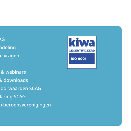
AG
ndeling
de vragen
 & webinars
& downloads
Voorwaarden SCAG
laring SCAG
n beroepsverenigingen